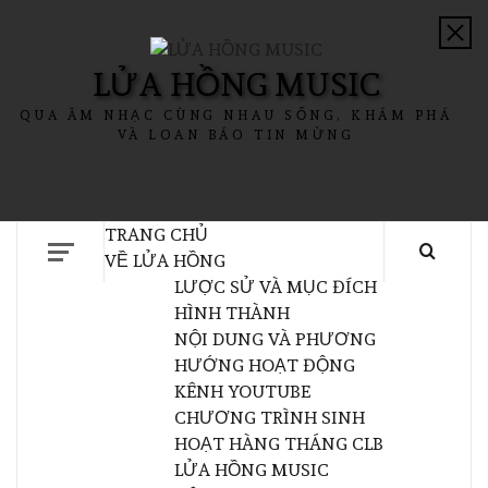
LỬA HỒNG MUSIC
QUA ÂM NHẠC CÙNG NHAU SỐNG, KHÁM PHÁ
VÀ LOAN BÁO TIN MỪNG
TRANG CHỦ
VỀ LỬA HỒNG
LƯỢC SỬ VÀ MỤC ĐÍCH
HÌNH THÀNH
NỘI DUNG VÀ PHƯƠNG
HƯỚNG HOẠT ĐỘNG
KÊNH YOUTUBE
CHƯƠNG TRÌNH SINH
HOẠT HÀNG THÁNG CLB
LỬA HỒNG MUSIC