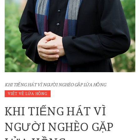
KHI TIẾNG HÁT VÌ NGƯỜI NGHÈO GẶP LỬA HỒNG
VIẾT VỀ LỬA HỒNG
KHI TIẾNG HÁT VÌ
NGƯỜI NGHÈO GẶP