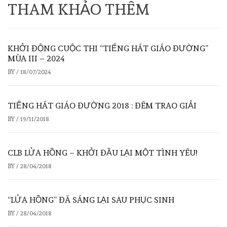
THAM KHẢO THÊM
KHỞI ĐỘNG CUỘC THI “TIẾNG HÁT GIÁO ĐƯỜNG”
MÙA III – 2024
BY
/
18/07/2024
TIẾNG HÁT GIÁO ĐƯỜNG 2018 : ĐÊM TRAO GIẢI
BY
/
19/11/2018
CLB LỬA HỒNG – KHỞI ĐẦU LẠI MỘT TÌNH YÊU!
BY
/
28/04/2018
“LỬA HỒNG” ĐÃ SÁNG LẠI SAU PHỤC SINH
BY
/
28/04/2018