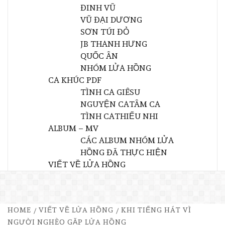
ĐINH VŨ
VŨ ĐẠI DƯƠNG
SƠN TÚI ĐỎ
JB THANH HƯNG
QUỐC ÂN
NHÓM LỬA HỒNG
CA KHÚC PDF
TÌNH CA GIÊSU
NGUYỆN CA
TÂM CA
TÌNH CA
THIẾU NHI
ALBUM – MV
CÁC ALBUM NHÓM LỬA
HỒNG ĐÃ THỰC HIỆN
VIẾT VỀ LỬA HỒNG
HOME
VIẾT VỀ LỬA HỒNG
KHI TIẾNG HÁT VÌ
NGƯỜI NGHÈO GẶP LỬA HỒNG