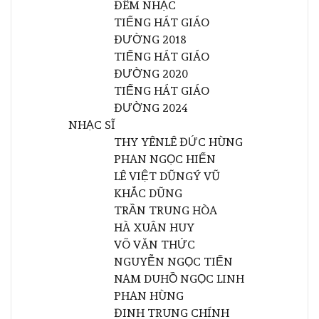
ĐÊM NHẠC
TIẾNG HÁT GIÁO
ĐƯỜNG 2018
TIẾNG HÁT GIÁO
ĐƯỜNG 2020
TIẾNG HÁT GIÁO
ĐƯỜNG 2024
NHẠC SĨ
THY YÊN
LÊ ĐỨC HÙNG
PHAN NGỌC HIẾN
LÊ VIỆT DŨNG
Ý VŨ
KHẮC DŨNG
TRẦN TRUNG HÒA
HÀ XUÂN HUY
VÕ VĂN THỨC
NGUYỄN NGỌC TIẾN
NAM DU
HỒ NGỌC LINH
PHAN HÙNG
ĐINH TRUNG CHÍNH