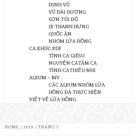
ĐINH VŨ
VŨ ĐẠI DƯƠNG
SƠN TÚI ĐỎ
JB THANH HƯNG
QUỐC ÂN
NHÓM LỬA HỒNG
CA KHÚC PDF
TÌNH CA GIÊSU
NGUYỆN CA
TÂM CA
TÌNH CA
THIẾU NHI
ALBUM – MV
CÁC ALBUM NHÓM LỬA
HỒNG ĐÃ THỰC HIỆN
VIẾT VỀ LỬA HỒNG
HOME
2019
THÁNG 7