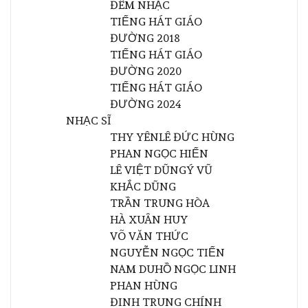
ĐÊM NHẠC
TIẾNG HÁT GIÁO
ĐƯỜNG 2018
TIẾNG HÁT GIÁO
ĐƯỜNG 2020
TIẾNG HÁT GIÁO
ĐƯỜNG 2024
NHẠC SĨ
THY YÊN
LÊ ĐỨC HÙNG
PHAN NGỌC HIẾN
LÊ VIỆT DŨNG
Ý VŨ
KHẮC DŨNG
TRẦN TRUNG HÒA
HÀ XUÂN HUY
VÕ VĂN THỨC
NGUYỄN NGỌC TIẾN
NAM DU
HỒ NGỌC LINH
PHAN HÙNG
ĐINH TRUNG CHÍNH