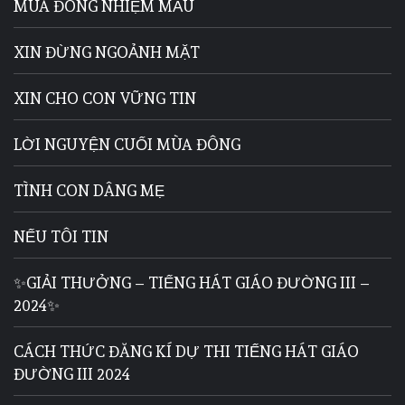
MÙA ĐÔNG NHIỆM MẦU
XIN ĐỪNG NGOẢNH MẶT
XIN CHO CON VỮNG TIN
LỜI NGUYỆN CUỐI MÙA ĐÔNG
TÌNH CON DÂNG MẸ
NẾU TÔI TIN
✨GIẢI THƯỞNG – TIẾNG HÁT GIÁO ĐƯỜNG III –
2024✨
CÁCH THỨC ĐĂNG KÍ DỰ THI TIẾNG HÁT GIÁO
ĐƯỜNG III 2024