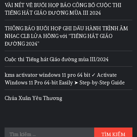
VÀI NÉT VỀ BUỔI HỌP BÁO CÔNG BỐ CUỘC THI
TIẾNG HÁT GIÁO ĐƯỜNG MÙA III 2024
THÔNG BÁO BUỔI HỌP GHI DẤU HÀNH TRÌNH ÂM
NHẠC CLB LỬA HỒNG với “TIẾNG HÁT GIÁO
ĐƯỜNG 2024”
Cuộc thi Tiếng hát Giáo đường mùa III/2024
kms activator windows 11 pro 64 bit ✓ Activate
Windows 11 Pro 64-bit Easily ➤ Step-by-Step Guide
Chúa Xuân Yêu Thương