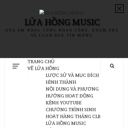
LỬA HỒNG MUSIC
QUA ÂM NHẠC CÙNG NHAU SỐNG, KHÁM PHÁ
VÀ LOAN BÁO TIN MỪNG
TRANG CHỦ
VỀ LỬA HỒNG
LƯỢC SỬ VÀ MỤC ĐÍCH
HÌNH THÀNH
NỘI DUNG VÀ PHƯƠNG
HƯỚNG HOẠT ĐỘNG
KÊNH YOUTUBE
CHƯƠNG TRÌNH SINH
HOẠT HÀNG THÁNG CLB
LỬA HỒNG MUSIC