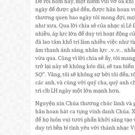
Để rồi hôm nay, một niềm vui vỡ oà khi t
ngày để được ghé đến, được hân hoan vớ
thương quen bao ngày tôi mong đợi, mọi
như xưa. Qua lời chia sẻ của nhạc sĩ Lê 
nhiều, áp lực lớn để duy trì hoạt động củ
đã lao tâm khổ trí làm nhiều việc như t
âm thanh ánh sáng, nhân lực ..v..v… nh
vừa qua. Cũng vì lời chia sẻ ấy, tôi mang
trở lại này sẽ không kéo dài, sẽ tan b
SỢ”. Vâng, tôi sẽ không sợ bởi tôi đến, 
các anh, và cùng với quý cha, quý anh ch
trì clb LH ngày một lớn mạnh hơn.
Nguyện xin Chúa thương chúc lành và g
hân hoan hát ca tụng vinh danh Chúa. X
để họ luôn vui tươi phấn khởi sáng tạo 
duy trì bền bỉ tình yêu với thánh nhạc V