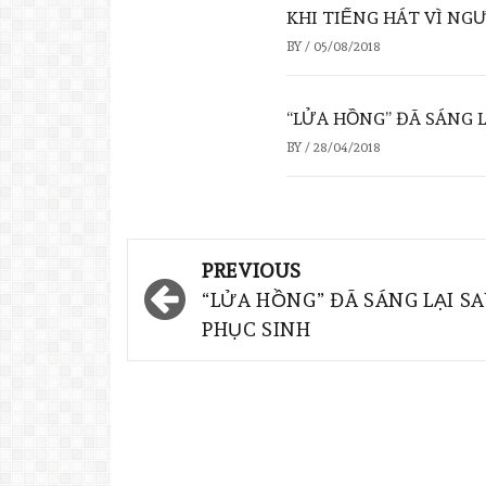
KHI TIẾNG HÁT VÌ NG
BY
/
05/08/2018
“LỬA HỒNG” ĐÃ SÁNG L
BY
/
28/04/2018
PREVIOUS
“LỬA HỒNG” ĐÃ SÁNG LẠI S
PHỤC SINH