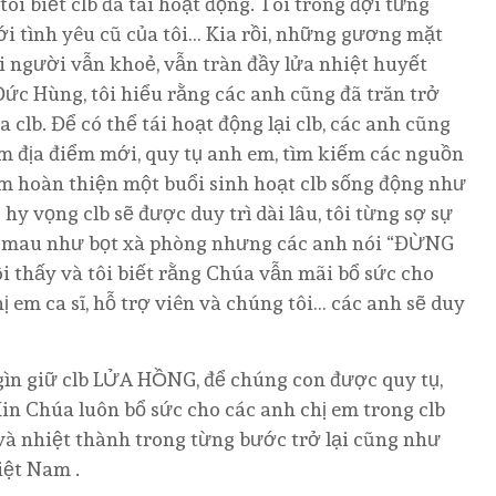
ôi biết clb đã tái hoạt động. Tôi trông đợi từng
i tình yêu cũ của tôi… Kia rồi, những gương mặt
 người vẫn khoẻ, vẫn tràn đầy lửa nhiệt huyết
Đức Hùng, tôi hiểu rằng các anh cũng đã trăn trở
a clb. Để có thể tái hoạt động lại clb, các anh cũng
ìm địa điểm mới, quy tụ anh em, tìm kiếm các nguồn
ằm hoàn thiện một buổi sinh hoạt clb sống động như
 hy vọng clb sẽ được duy trì dài lâu, tôi từng sợ sự
iến mau như bọt xà phòng nhưng các anh nói “ĐỪNG
tôi thấy và tôi biết rằng Chúa vẫn mãi bổ sức cho
ị em ca sĩ, hỗ trợ viên và chúng tôi… các anh sẽ duy
ìn giữ clb LỬA HỒNG, để chúng con được quy tụ,
in Chúa luôn bổ sức cho các anh chị em trong clb
và nhiệt thành trong từng bước trở lại cũng như
iệt Nam .