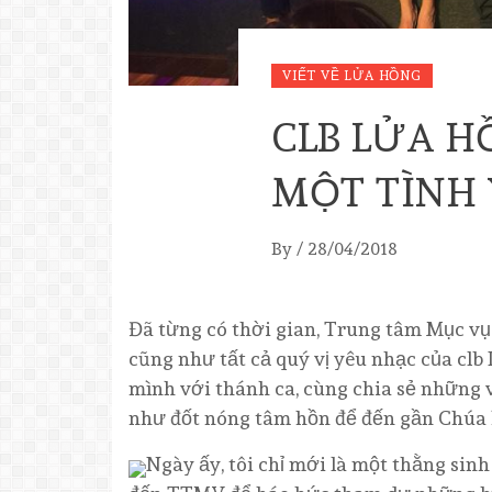
VIẾT VỀ LỬA HỒNG
CLB LỬA H
MỘT TÌNH 
By
/
28/04/2018
Đã từng có thời gian, Trung tâm Mục vụ 
cũng như tất cả quý vị yêu nh
ạc của clb 
mình với thánh ca, cùng chia sẻ những 
như đốt nóng tâm hồn để đến gần Chúa
Ngày ấy, tôi chỉ mới là một thằng sinh