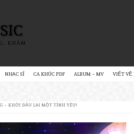
SIC
G, KHÁM
NHẠC SĨ
CA KHÚC PDF
ALBUM – MV
VIẾT VỀ
G – KHỞI ĐẦU LẠI MỘT TÌNH YÊU!