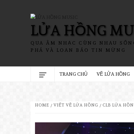
LỬA HỒNG MU
QUA ÂM NHẠC CÙNG NHAU SỐN
PHÁ VÀ LOAN BÁO TIN MỪNG
TRANG CHỦ
VỀ LỬA HỒNG
HOME
VIẾT VỀ LỬA HỒNG
CLB LỬA HỒN