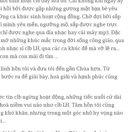
 sinh hoạt clb đầy lửa đó. Cái không khí ngày ấy
Bồi hồi bởi được gặp những gương mặt bạn bè yêu
ững ca khúc sinh hoạt cộng đồng. Chờ đợi bởi sắp
sĩ mình yêu mến, ngưỡng mộ, sắp được nghe trực
, chỉ được nghe qua dĩa nhạc hay cái máy mp3. Đặc
i mở những khúc mắc trong đời sống công giáo, qua
nh nhạc sĩ clb LH, qua các ca khúc để mà vỡ lẽ ra…
 con mà con mãi đi tìm …
linh hồn tôi và đưa tôi đến gần Chúa hơn. Từ
n bước ra để giãi bày, hoà giải và hạnh phúc cũng
 tin clb ngừng hoạt động, những tiếc nuối cứ dài
 hoà niềm vui nào như clb LH. Tâm hồn tôi cũng
ng khó khăn, nhưng trong một góc nhỏ hy vọng nào
ại…