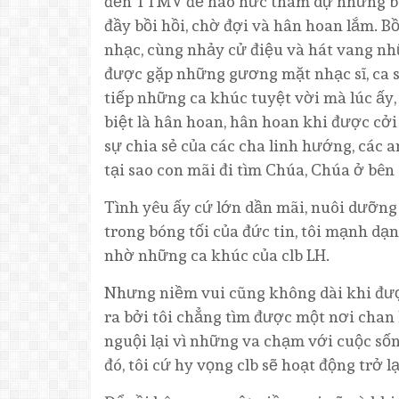
đến TTMV để háo hức tham dự những buổi
đầy bồi hồi, chờ đợi và hân hoan lắm. 
nhạc, cùng nhảy cử điệu và hát vang nh
được gặp những gương mặt nhạc sĩ, ca 
tiếp những ca khúc tuyệt vời mà lúc ấy
biệt là hân hoan, hân hoan khi được cở
sự chia sẻ của các cha linh hướng, các a
tại sao con mãi đi tìm Chúa, Chúa ở bên
Tình yêu ấy cứ lớn dần mãi, nuôi dưỡng 
trong bóng tối của đức tin, tôi mạnh dạ
nhờ những ca khúc của clb LH.
Nhưng niềm vui cũng không dài khi được
ra bởi tôi chẳng tìm được một nơi chan
nguội lại vì những va chạm với cuộc số
đó, tôi cứ hy vọng clb sẽ hoạt động trở l