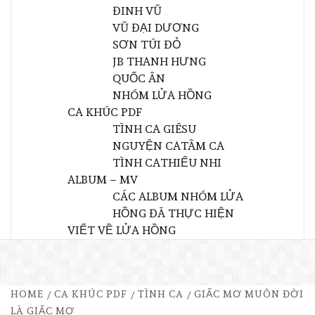
ĐINH VŨ
VŨ ĐẠI DƯƠNG
SƠN TÚI ĐỎ
JB THANH HƯNG
QUỐC ÂN
NHÓM LỬA HỒNG
CA KHÚC PDF
TÌNH CA GIÊSU
NGUYỆN CA
TÂM CA
TÌNH CA
THIẾU NHI
ALBUM – MV
CÁC ALBUM NHÓM LỬA
HỒNG ĐÃ THỰC HIỆN
VIẾT VỀ LỬA HỒNG
HOME
CA KHÚC PDF
TÌNH CA
GIẤC MƠ MUÔN ĐỜI
LÀ GIẤC MƠ