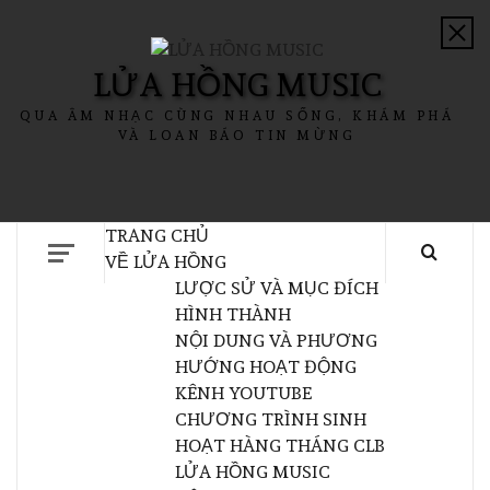
LỬA HỒNG MUSIC
QUA ÂM NHẠC CÙNG NHAU SỐNG, KHÁM PHÁ
VÀ LOAN BÁO TIN MỪNG
TRANG CHỦ
VỀ LỬA HỒNG
LƯỢC SỬ VÀ MỤC ĐÍCH
HÌNH THÀNH
NỘI DUNG VÀ PHƯƠNG
HƯỚNG HOẠT ĐỘNG
KÊNH YOUTUBE
CHƯƠNG TRÌNH SINH
HOẠT HÀNG THÁNG CLB
LỬA HỒNG MUSIC