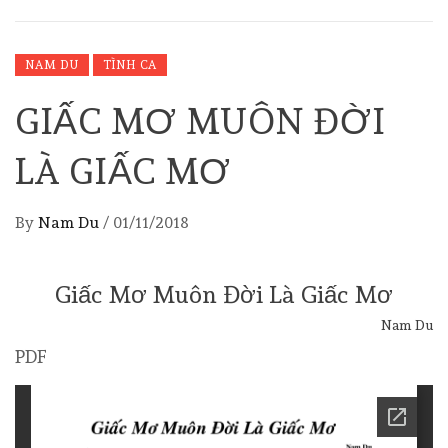
NAM DU
TÌNH CA
GIẤC MƠ MUÔN ĐỜI
LÀ GIẤC MƠ
By
Nam Du
/
01/11/2018
Giấc Mơ Muôn Đời Là Giấc Mơ
Nam Du
PDF