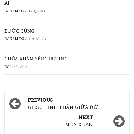
AI
BY
NAM DU
/
10/07/2024
BƯỚC CÙNG
BY
NAM DU
/
09/07/2024
CHÚA XUÂN YÊU THƯƠNG
BY
/
18/11/2020
PREVIOUS
GIÊSU TÌNH THÂN GIỮA ĐỜI
NEXT
MÙA XUÂN