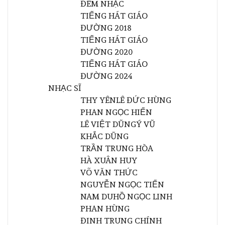
ĐÊM NHẠC
TIẾNG HÁT GIÁO
ĐƯỜNG 2018
TIẾNG HÁT GIÁO
ĐƯỜNG 2020
TIẾNG HÁT GIÁO
ĐƯỜNG 2024
NHẠC SĨ
THY YÊN
LÊ ĐỨC HÙNG
PHAN NGỌC HIẾN
LÊ VIỆT DŨNG
Ý VŨ
KHẮC DŨNG
TRẦN TRUNG HÒA
HÀ XUÂN HUY
VÕ VĂN THỨC
NGUYỄN NGỌC TIẾN
NAM DU
HỒ NGỌC LINH
PHAN HÙNG
ĐINH TRUNG CHÍNH