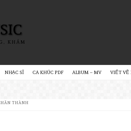
SIC
G, KHÁM
NHẠC SĨ
CA KHÚC PDF
ALBUM – MV
VIẾT VỀ
CHÂN THÀNH