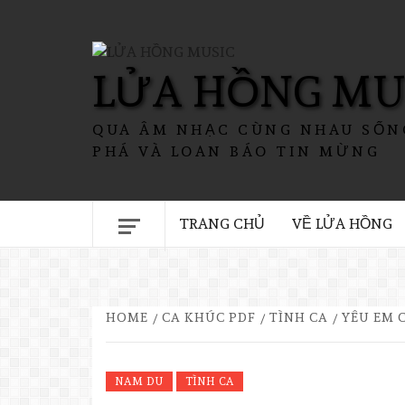
LỬA HỒNG MU
QUA ÂM NHẠC CÙNG NHAU SỐN
PHÁ VÀ LOAN BÁO TIN MỪNG
TRANG CHỦ
VỀ LỬA HỒNG
HOME
CA KHÚC PDF
TÌNH CA
YÊU EM 
NAM DU
TÌNH CA