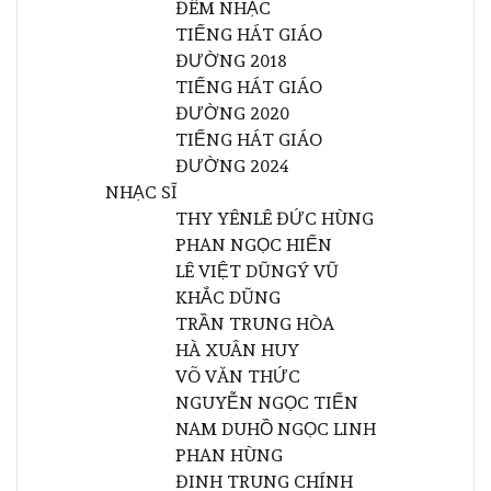
ĐÊM NHẠC
TIẾNG HÁT GIÁO
ĐƯỜNG 2018
TIẾNG HÁT GIÁO
ĐƯỜNG 2020
TIẾNG HÁT GIÁO
ĐƯỜNG 2024
NHẠC SĨ
THY YÊN
LÊ ĐỨC HÙNG
PHAN NGỌC HIẾN
LÊ VIỆT DŨNG
Ý VŨ
KHẮC DŨNG
TRẦN TRUNG HÒA
HÀ XUÂN HUY
VÕ VĂN THỨC
NGUYỄN NGỌC TIẾN
NAM DU
HỒ NGỌC LINH
PHAN HÙNG
ĐINH TRUNG CHÍNH