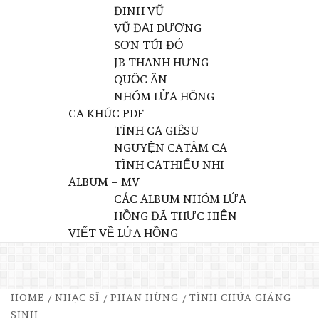
ĐINH VŨ
VŨ ĐẠI DƯƠNG
SƠN TÚI ĐỎ
JB THANH HƯNG
QUỐC ÂN
NHÓM LỬA HỒNG
CA KHÚC PDF
TÌNH CA GIÊSU
NGUYỆN CA
TÂM CA
TÌNH CA
THIẾU NHI
ALBUM – MV
CÁC ALBUM NHÓM LỬA
HỒNG ĐÃ THỰC HIỆN
VIẾT VỀ LỬA HỒNG
HOME
NHẠC SĨ
PHAN HÙNG
TÌNH CHÚA GIÁNG
SINH