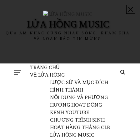
LỬA HỒNG MUSIC
QUA ÂM NHẠC CÙNG NHAU SỐNG, KHÁM PHÁ
VÀ LOAN BÁO TIN MỪNG
TRANG CHỦ
VỀ LỬA HỒNG
LƯỢC SỬ VÀ MỤC ĐÍCH
HÌNH THÀNH
NỘI DUNG VÀ PHƯƠNG
HƯỚNG HOẠT ĐỘNG
KÊNH YOUTUBE
CHƯƠNG TRÌNH SINH
HOẠT HÀNG THÁNG CLB
LỬA HỒNG MUSIC