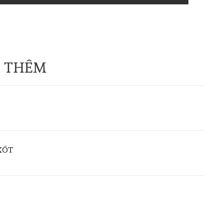
 THÊM
XÓT