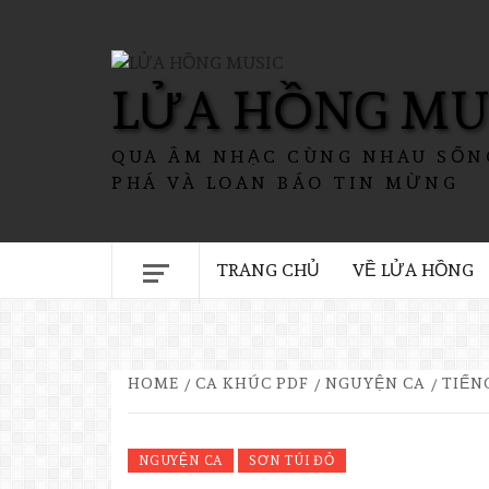
LỬA HỒNG MU
QUA ÂM NHẠC CÙNG NHAU SỐN
PHÁ VÀ LOAN BÁO TIN MỪNG
TRANG CHỦ
VỀ LỬA HỒNG
HOME
CA KHÚC PDF
NGUYỆN CA
TIẾN
NGUYỆN CA
SƠN TÚI ĐỎ