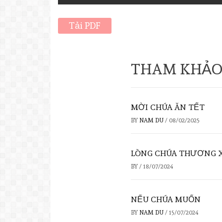
Tải PDF
THAM KHẢO
MỜI CHÚA ĂN TẾT
BY
NAM DU
/
08/02/2025
LÒNG CHÚA THƯƠNG 
BY
/
18/07/2024
NẾU CHÚA MUỐN
BY
NAM DU
/
15/07/2024