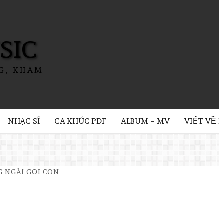
SIC
G, KHÁM
NHẠC SĨ
CA KHÚC PDF
ALBUM – MV
VIẾT VỀ
G NGÀI GỌI CON