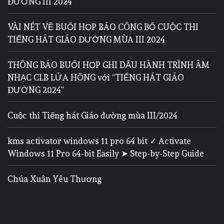
ĐƯỜNG III 2024
VÀI NÉT VỀ BUỔI HỌP BÁO CÔNG BỐ CUỘC THI
TIẾNG HÁT GIÁO ĐƯỜNG MÙA III 2024
THÔNG BÁO BUỔI HỌP GHI DẤU HÀNH TRÌNH ÂM
NHẠC CLB LỬA HỒNG với “TIẾNG HÁT GIÁO
ĐƯỜNG 2024”
Cuộc thi Tiếng hát Giáo đường mùa III/2024
kms activator windows 11 pro 64 bit ✓ Activate
Windows 11 Pro 64-bit Easily ➤ Step-by-Step Guide
Chúa Xuân Yêu Thương