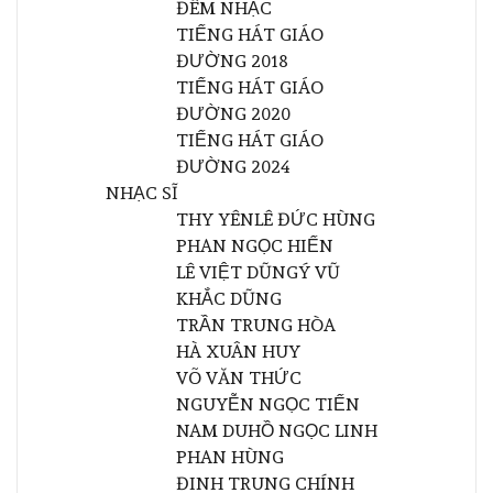
ĐÊM NHẠC
TIẾNG HÁT GIÁO
ĐƯỜNG 2018
TIẾNG HÁT GIÁO
ĐƯỜNG 2020
TIẾNG HÁT GIÁO
ĐƯỜNG 2024
NHẠC SĨ
THY YÊN
LÊ ĐỨC HÙNG
PHAN NGỌC HIẾN
LÊ VIỆT DŨNG
Ý VŨ
KHẮC DŨNG
TRẦN TRUNG HÒA
HÀ XUÂN HUY
VÕ VĂN THỨC
NGUYỄN NGỌC TIẾN
NAM DU
HỒ NGỌC LINH
PHAN HÙNG
ĐINH TRUNG CHÍNH