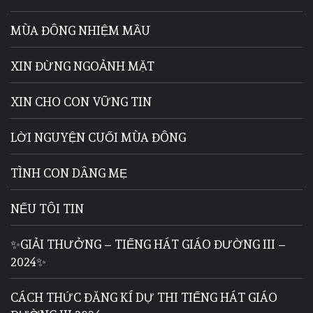
MÙA ĐÔNG NHIỆM MẦU
XIN ĐỪNG NGOẢNH MẶT
XIN CHO CON VỮNG TIN
LỜI NGUYỆN CUỐI MÙA ĐÔNG
TÌNH CON DÂNG MẸ
NẾU TÔI TIN
✨GIẢI THƯỞNG – TIẾNG HÁT GIÁO ĐƯỜNG III –
2024✨
CÁCH THỨC ĐĂNG KÍ DỰ THI TIẾNG HÁT GIÁO