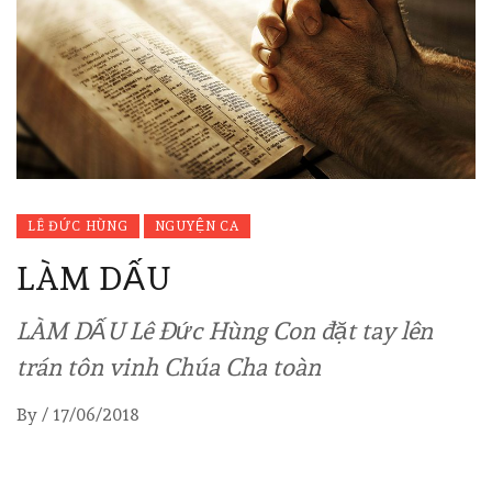
LÊ ĐỨC HÙNG
NGUYỆN CA
LÀM DẤU
LÀM DẤU Lê Đức Hùng Con đặt tay lên
trán tôn vinh Chúa Cha toàn
By
/
17/06/2018