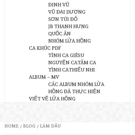
ĐINH VŨ
VŨ ĐẠI DƯƠNG
SƠN TÚI ĐỎ
JB THANH HƯNG
QUỐC ÂN
NHÓM LỬA HỒNG
CA KHÚC PDF
TÌNH CA GIÊSU
NGUYỆN CA
TÂM CA
TÌNH CA
THIẾU NHI
ALBUM – MV
CÁC ALBUM NHÓM LỬA
HỒNG ĐÃ THỰC HIỆN
VIẾT VỀ LỬA HỒNG
HOME
BLOG
LÀM DẤU