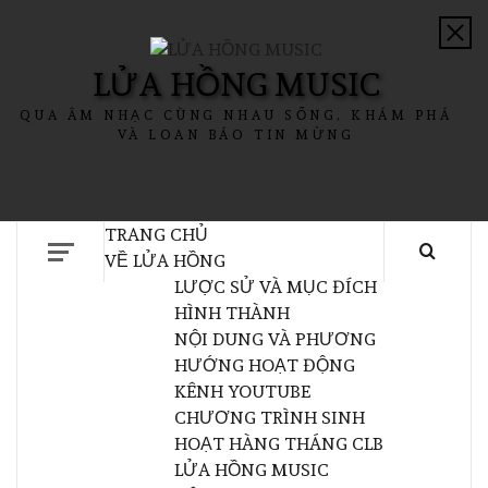
LỬA HỒNG MUSIC
QUA ÂM NHẠC CÙNG NHAU SỐNG, KHÁM PHÁ
VÀ LOAN BÁO TIN MỪNG
TRANG CHỦ
VỀ LỬA HỒNG
LƯỢC SỬ VÀ MỤC ĐÍCH
HÌNH THÀNH
NỘI DUNG VÀ PHƯƠNG
HƯỚNG HOẠT ĐỘNG
KÊNH YOUTUBE
CHƯƠNG TRÌNH SINH
HOẠT HÀNG THÁNG CLB
LỬA HỒNG MUSIC