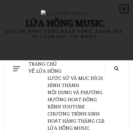
LỬA HỒNG MUSIC
QUA ÂM NHẠC CÙNG NHAU SỐNG, KHÁM PHÁ
VÀ LOAN BÁO TIN MỪNG
TRANG CHỦ
VỀ LỬA HỒNG
LƯỢC SỬ VÀ MỤC ĐÍCH
HÌNH THÀNH
NỘI DUNG VÀ PHƯƠNG
HƯỚNG HOẠT ĐỘNG
KÊNH YOUTUBE
CHƯƠNG TRÌNH SINH
HOẠT HÀNG THÁNG CLB
LỬA HỒNG MUSIC