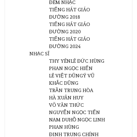
ĐÊM NHẠC
TIẾNG HÁT GIÁO
ĐƯỜNG 2018
TIẾNG HÁT GIÁO
ĐƯỜNG 2020
TIẾNG HÁT GIÁO
ĐƯỜNG 2024
NHẠC SĨ
THY YÊN
LÊ ĐỨC HÙNG
PHAN NGỌC HIẾN
LÊ VIỆT DŨNG
Ý VŨ
KHẮC DŨNG
TRẦN TRUNG HÒA
HÀ XUÂN HUY
VÕ VĂN THỨC
NGUYỄN NGỌC TIẾN
NAM DU
HỒ NGỌC LINH
PHAN HÙNG
ĐINH TRUNG CHÍNH