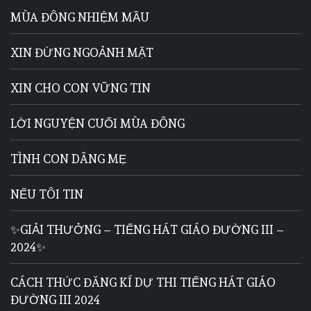
MÙA ĐÔNG NHIỆM MẦU
XIN ĐỪNG NGOẢNH MẶT
XIN CHO CON VỮNG TIN
LỜI NGUYỆN CUỐI MÙA ĐÔNG
TÌNH CON DÂNG MẸ
NẾU TÔI TIN
✨GIẢI THƯỞNG – TIẾNG HÁT GIÁO ĐƯỜNG III –
2024✨
CÁCH THỨC ĐĂNG KÍ DỰ THI TIẾNG HÁT GIÁO
ĐƯỜNG III 2024