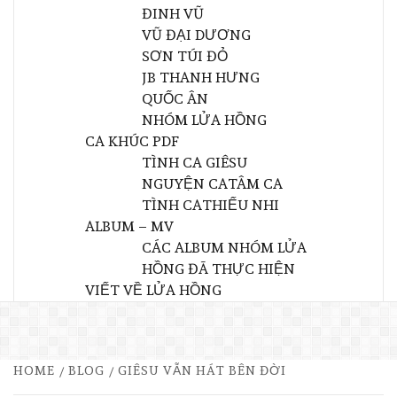
ĐINH VŨ
VŨ ĐẠI DƯƠNG
SƠN TÚI ĐỎ
JB THANH HƯNG
QUỐC ÂN
NHÓM LỬA HỒNG
CA KHÚC PDF
TÌNH CA GIÊSU
NGUYỆN CA
TÂM CA
TÌNH CA
THIẾU NHI
ALBUM – MV
CÁC ALBUM NHÓM LỬA
HỒNG ĐÃ THỰC HIỆN
VIẾT VỀ LỬA HỒNG
HOME
BLOG
GIÊSU VẪN HÁT BÊN ĐỜI