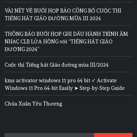
VÀI NÉT VỀ BUỔI HỌP BÁO CÔNG BỐ CUỘC THI
TIẾNG HÁT GIÁO ĐƯỜNG MÙA III 2024
THÔNG BÁO BUỔI HỌP GHI DẤU HÀNH TRÌNH ÂM
NHẠC CLB LỬA HỒNG với “TIẾNG HÁT GIÁO
ĐƯỜNG 2024”
Cuộc thi Tiếng hát Giáo đường mùa III/2024
kms activator windows 11 pro 64 bit ✓ Activate
Windows 11 Pro 64-bit Easily ➤ Step-by-Step Guide
Chúa Xuân Yêu Thương