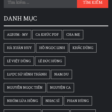
DANH MỤC
ALBUM - MV
CA KHÚC PDF
CHA MẸ
HÀ XUÂN HUY
HỒ NGỌC LINH
KHẮC DŨNG
LÊ VIỆT DŨNG
LÊ ĐỨC HÙNG
LƯỢC SỬ HÌNH THÀNH
NAM DU
NGUYỄN NGỌC TIẾN
NGUYỆN CA
NHÓM LỬA HỒNG
NHẠC SĨ
PHAN HÙNG