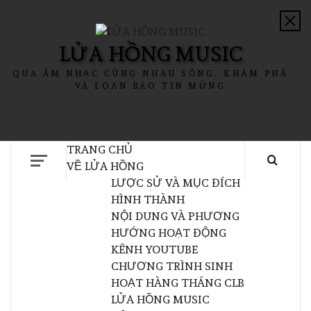
LỬA HỒNG MUSIC
QUA ÂM NHẠC CÙNG NHAU SỐNG, KHÁM PHÁ
VÀ LOAN BÁO TIN MỪNG
TRANG CHỦ
VỀ LỬA HỒNG
LƯỢC SỬ VÀ MỤC ĐÍCH
HÌNH THÀNH
NỘI DUNG VÀ PHƯƠNG
HƯỚNG HOẠT ĐỘNG
KÊNH YOUTUBE
CHƯƠNG TRÌNH SINH
HOẠT HÀNG THÁNG CLB
LỬA HỒNG MUSIC