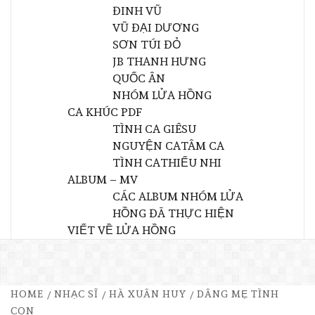
ĐINH VŨ
VŨ ĐẠI DƯƠNG
SƠN TÚI ĐỎ
JB THANH HƯNG
QUỐC ÂN
NHÓM LỬA HỒNG
CA KHÚC PDF
TÌNH CA GIÊSU
NGUYỆN CA
TÂM CA
TÌNH CA
THIẾU NHI
ALBUM – MV
CÁC ALBUM NHÓM LỬA
HỒNG ĐÃ THỰC HIỆN
VIẾT VỀ LỬA HỒNG
HOME
NHẠC SĨ
HÀ XUÂN HUY
DÂNG MẸ TÌNH
CON