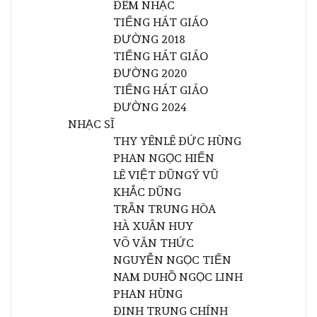
ĐÊM NHẠC
TIẾNG HÁT GIÁO
ĐƯỜNG 2018
TIẾNG HÁT GIÁO
ĐƯỜNG 2020
TIẾNG HÁT GIÁO
ĐƯỜNG 2024
NHẠC SĨ
THY YÊN
LÊ ĐỨC HÙNG
PHAN NGỌC HIẾN
LÊ VIỆT DŨNG
Ý VŨ
KHẮC DŨNG
TRẦN TRUNG HÒA
HÀ XUÂN HUY
VÕ VĂN THỨC
NGUYỄN NGỌC TIẾN
NAM DU
HỒ NGỌC LINH
PHAN HÙNG
ĐINH TRUNG CHÍNH