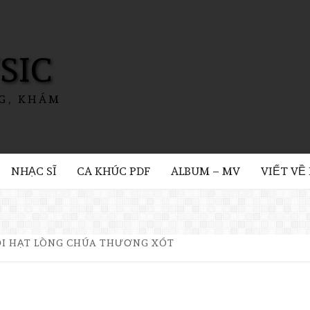
SIC
G, KHÁM
NHẠC SĨ
CA KHÚC PDF
ALBUM – MV
VIẾT VỀ
I HẠT LÒNG CHÚA THƯƠNG XÓT