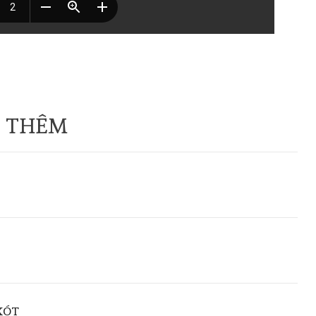
 THÊM
XÓT