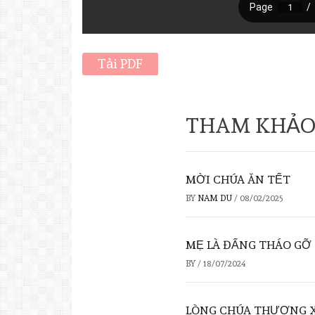
Tải PDF
THAM KHẢO
MỜI CHÚA ĂN TẾT
BY
NAM DU
/
08/02/2025
MẸ LÀ ĐẤNG THÁO GỠ
BY
/
18/07/2024
LÒNG CHÚA THƯƠNG 