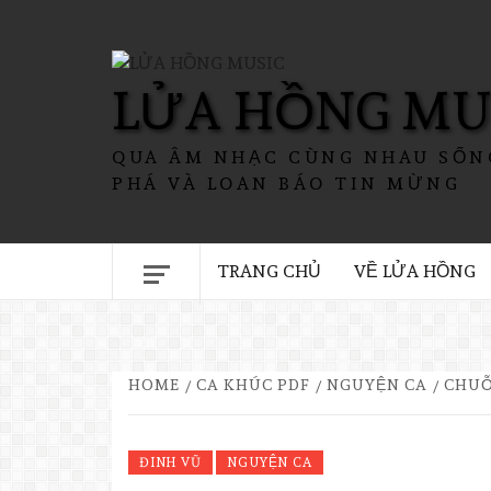
LỬA HỒNG MU
QUA ÂM NHẠC CÙNG NHAU SỐN
PHÁ VÀ LOAN BÁO TIN MỪNG
TRANG CHỦ
VỀ LỬA HỒNG
HOME
CA KHÚC PDF
NGUYỆN CA
CHUỖ
ĐINH VŨ
NGUYỆN CA