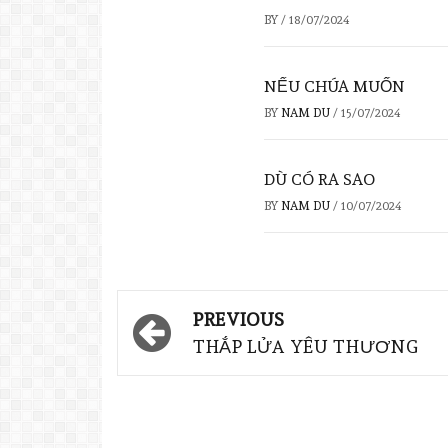
BY
/
18/07/2024
NẾU CHÚA MUỐN
BY
NAM DU
/
15/07/2024
DÙ CÓ RA SAO
BY
NAM DU
/
10/07/2024
PREVIOUS
THẮP LỬA YÊU THƯƠNG