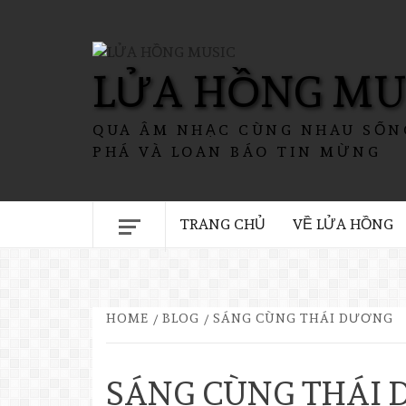
LỬA HỒNG MU
QUA ÂM NHẠC CÙNG NHAU SỐN
PHÁ VÀ LOAN BÁO TIN MỪNG
TRANG CHỦ
VỀ LỬA HỒNG
HOME
BLOG
SÁNG CÙNG THÁI DƯƠNG
SÁNG CÙNG THÁI