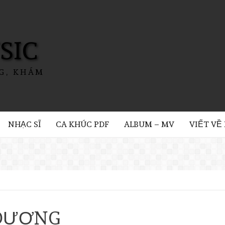
SIC
G, KHÁM
NHẠC SĨ
CA KHÚC PDF
ALBUM – MV
VIẾT VỀ
 DƯƠNG